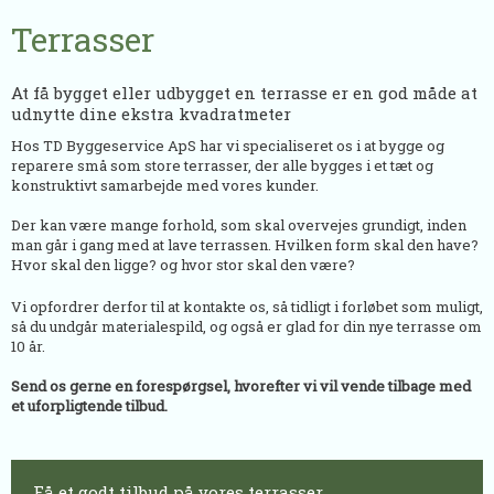
​Terrasser
At få bygget eller udbygget en terrasse er en god måde at
udnytte dine ekstra kvadratmeter
​Hos TD Byggeservice ApS har vi specialiseret os i at bygge og
reparere små som store terrasser, der alle bygges i et tæt og
konstruktivt samarbejde med vores kunder.
Der kan være mange forhold, som skal overvejes grundigt, inden
man går i gang med at lave terrassen. Hvilken form skal den have?
Hvor skal den ligge? og hvor stor skal den være?
Vi opfordrer derfor til at kontakte os, så tidligt i forløbet som muligt,
så du undgår materialespild, og også er glad for din nye terrasse om
10 år.
Send os gerne en forespørgsel, hvorefter vi vil vende tilbage med
et uforpligtende tilbud.
​Få et godt tilbud på vores terrasser​